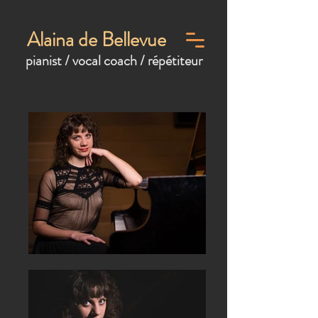
Alaina de Bellevue
pianist / vocal coach / répétiteur